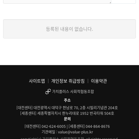
등록된 내용이 없습니다.
사이트맵
개인정보 취급방침
이용약관
가치플러스 사회적협동조합
주소
[대전센터] 대전광역시 대덕구 한남로 70, 2층 시빌리기념관 204호
[세종센터] 세종특별자치시 한누리대로 1952 반곡타워 504호
문의
[대전센터] 042-624-6005 | [세종센터] 044-864-8676
기관메일 : value@value-plus.kr