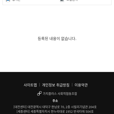
등록된 내용이 없습니다.
사이트맵
개인정보 취급방침
이용약관
가치플러스 사회적협동조합
주소
[대전센터] 대전광역시 대덕구 한남로 70, 2층 시빌리기념관 204호
[세종센터] 세종특별자치시 한누리대로 1952 반곡타워 504호