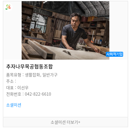
사회적기업
추자나무목공협동조합
품목유형 : 생활잡화, 일반가구
주소 :
대표 : 이선우
전화번호 : 042-822-6610
소셜미션
소셜미션 더보기+