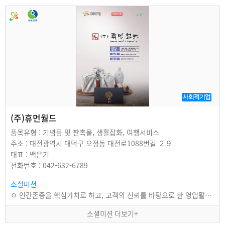
사회적기업
(주)휴먼월드
품목유형 : 기념품 및 판촉물, 생활잡화, 여행서비스
주소 : 대전광역시 대덕구 오정동 대전로1088번길 ２９
대표 : 백은기
전화번호 : 042-632-6789
소셜미션
ㅇ 인간존중을 핵심가치로 하고, 고객의 신뢰를 바탕으로 한 영업활동을 통하여 수익창출을 실현하며,…
소셜미션 더보기+