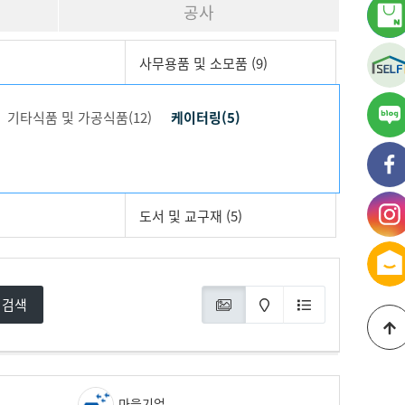
공사
사무용품 및 소모품 (9)
기타식품 및 가공식품(12)
케이터링(5)
가
블
가
페
도서 및 교구재 (5)
가
인
검색
마을기업