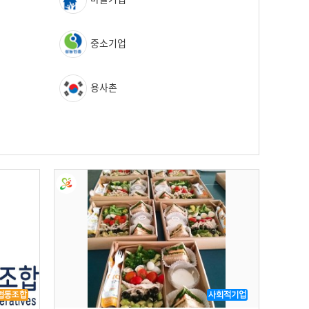
중소기업
용사촌
협동조합
사회적기업