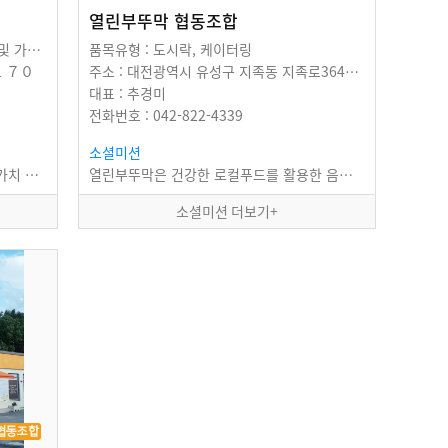
열린부뚜막 협동조합
품목유형 : 기념품 및 판촉물, 기타식품 및 가공식품, 생활잡화, 케이터링, 위생용품
품목유형 : 도시락, 케이터링
로 ７０
주소 : 대전광역시 유성구 지족동 지족로364번길 １９
대표 : 추경미
전화번호 : 042-822-4339
소셜미션
“가치를 더하는 사람들” 우리는 사회적가치 확산에 기여하고 사회적경제 활성화를 선도함으로써…
열린부뚜막은 건강한 로컬푸드를 활용한 음식으로 지역사회 바른먹거리 선순환을 만들고 있습니다.
소셜미션 더보기+
협동조합