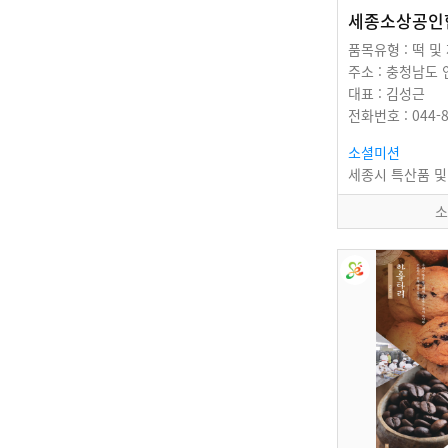
세종소상공인
대표 : 김성근
전화번호 : 044-8
소셜미션
소