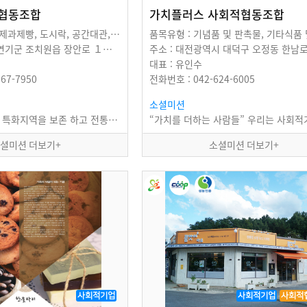
협동조합
가치플러스 사회적협동조합
품목유형 : 떡 및 제과제빵, 도시락, 공간대관, 케이터링, 체험활동서비스
주소 : 충청남도 연기군 조치원읍 장안로 １０−８
주소 : 대전광역시 대덕구 오정동 한남
대표 : 유인수
67-7950
전화번호 : 042-624-6005
소셜미션
세종시 특산품 및 특화지역을 보존 하고 전통시장의 역사적 문화가 숨쉬는 문화공간 조치원테마거리를…
셜미션 더보기+
소셜미션 더보기+
사회적기업
사회적기업
사회적