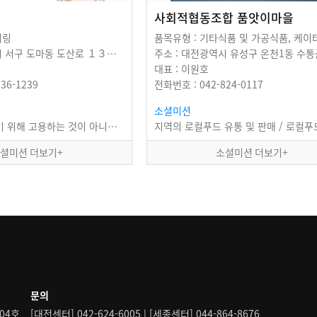
사회적협동조합 품앗이마을
터링
품목유형 : 기타식품 및 가공식품, 케이
주소 : 대전광역시 서구 도마동 도산로 １３１−１
대표 : 이원호
36-1239
전화번호 : 042-824-0117
소셜미션
"우리는 빵을 팔기 위해 고용하는 것이 아니라 고용하기 위해 빵을 팝니다" 한울타리는 정신장애인들에게…
셜미션 더보기+
소셜미션 더보기+
문의
04호
[대전센터] 042-624-6005 | [세종센터] 044-864-8676