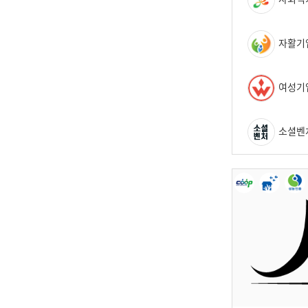
자활기
여성기
소셜벤