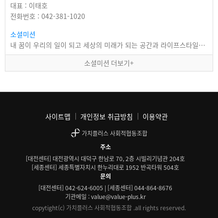
대표 : 이태호
전화번호 : 042-381-1020
소셜미션
내 꿈이 우리의 일이 되고 세상의 미래가 되는 공간과 라이프스타일을 만듭니다
소셜미션 더보기+
사이트맵
개인정보 취급방침
이용약관
가치플러스 사회적협동조합
주소
[대전센터] 대전광역시 대덕구 한남로 70, 2층 시빌리기념관 204호
[세종센터] 세종특별자치시 한누리대로 1952 반곡타워 504호
문의
[대전센터] 042-624-6005 | [세종센터] 044-864-8676
기관메일 : value@value-plus.kr
copytight(c) 가치플러스 사회적협동조합 .all rights reserved.