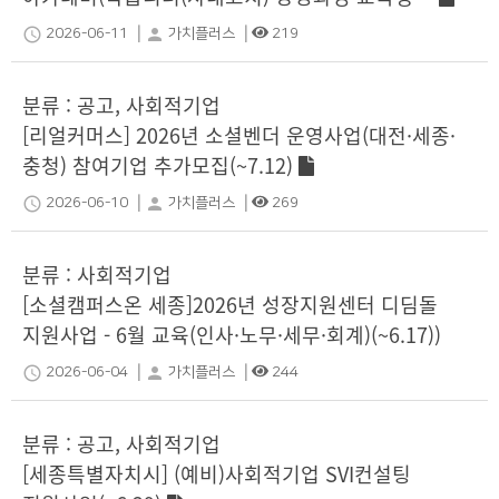
|
|
schedule
person
2026-06-11
가치플러스
219
분류 : 공고, 사회적기업
[리얼커머스] 2026년 소셜벤더 운영사업(대전·세종·
충청) 참여기업 추가모집(~7.12)
|
|
schedule
person
2026-06-10
가치플러스
269
분류 : 사회적기업
[소셜캠퍼스온 세종]2026년 성장지원센터 디딤돌
지원사업 - 6월 교육(인사·노무·세무·회계)(~6.17))
|
|
schedule
person
2026-06-04
가치플러스
244
분류 : 공고, 사회적기업
[세종특별자치시] (예비)사회적기업 SVI컨설팅