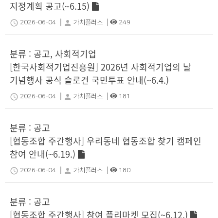
지정계획 공고(~6.15)
|
|
schedule
person
2026-06-04
가치플러스
249
분류 : 공고, 사회적기업
[한국사회적기업진흥원] 2026년 사회적기업의 날
기념행사 공식 슬로건 국민투표 안내(~6.4.)
|
|
schedule
person
2026-06-04
가치플러스
181
분류 : 공고
[협동조합 주간행사] 우리동네 협동조합 찾기 캠페인
참여 안내(~6.19.)
|
|
schedule
person
2026-06-04
가치플러스
180
분류 : 공고
[협동조합 주간행사] 참여 플리마켓 모집(~6.12.)