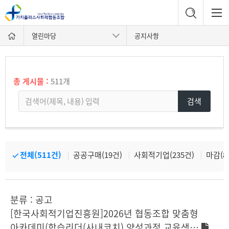
열린마당
공지사항
총 게시물 :
511개
검색
전체(511건)
공공구매(19건)
사회적기업(235건)
마감(8
분류 : 공고
[한국사회적기업진흥원]2026년 협동조합 맞춤형
아카데미(학습리더(사내코치) 양성과정 교육생…