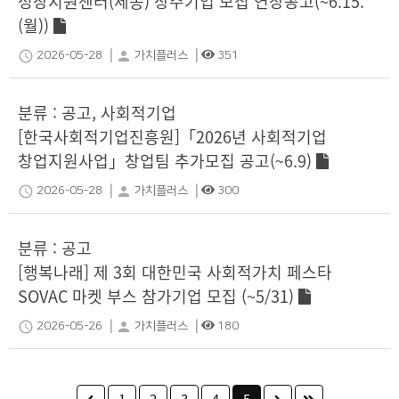
성장지원센터(세종) 상주기업 모집 연장공고(~6.15.
(월))
|
|
schedule
person
2026-05-28
가치플러스
351
분류 : 공고, 사회적기업
[한국사회적기업진흥원]「2026년 사회적기업
창업지원사업」창업팀 추가모집 공고(~6.9)
|
|
schedule
person
2026-05-28
가치플러스
300
분류 : 공고
[행복나래] 제 3회 대한민국 사회적가치 페스타
SOVAC 마켓 부스 참가기업 모집 (~5/31)
|
|
schedule
person
2026-05-26
가치플러스
180
1
2
3
4
5