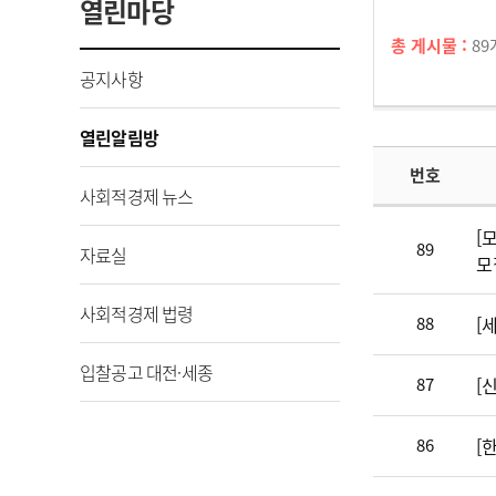
열린마당
총 게시물 :
89
공지사항
열린알림방
번호
사회적경제 뉴스
[
89
자료실
모
사회적경제 법령
88
[
입찰공고 대전·세종
87
[
86
[