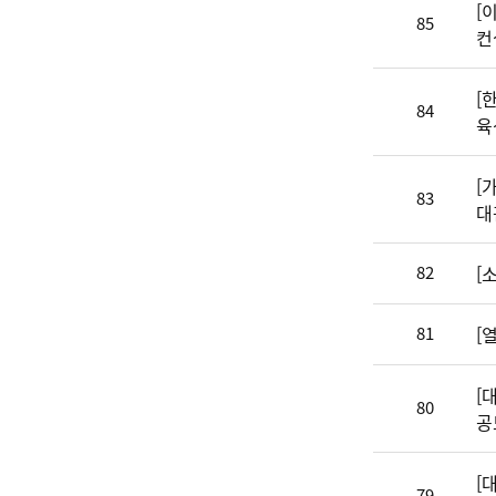
[
85
컨
[
84
육
[
83
대
82
[
81
[
[
80
공
[
79