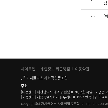
참
78
[
사이트맵
개인정보 취급방침
이용약관
가치플러스 사회적협동조합
주소
[대전센터] 대전광역시 대덕구 한남로 70, 2층 시빌리기념관 2
[세종센터] 세종특별자치시 한누리대로 1952 반곡타워 504호
copytight(c) 가치플러스 사회적협동조합 .all rights reserve