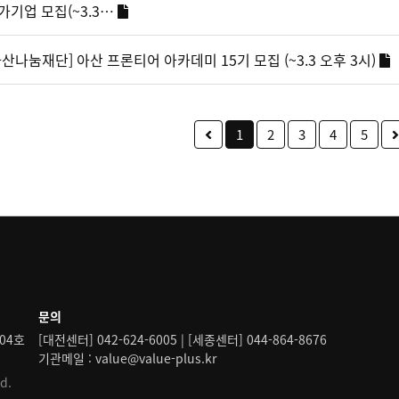
가기업 모집(~3.3…
아산나눔재단] 아산 프론티어 아카데미 15기 모집 (~3.3 오후 3시)
1
2
3
4
5
문의
04호
[대전센터] 042-624-6005 | [세종센터] 044-864-8676
기관메일 : value@value-plus.kr
d.